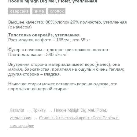
Hoodie Mjhigh Dig Mel, Fiolet, утепленная
оверсайз
зима
хлопок
Высшее качество. 80% хлопок 20% полиэстер, утепленная
(с начесом)
Толстовка оверсайз, утепленная
Рост модели на фото – 165см , вес 55 кг
Футер с начесом – плотное трикотажное полотно .
Плотность ткани – 340 г/кв.м.
Внутрення сторона материала имеет ворс (начес), она
мягкая, бархатистая, приятная на ощупь и очень теплая;
другая сторона – гладкая.
Начес до стирки может оставлять ворс на одежде, это
нормально до первой стирки.
Каталог
→
Принты
→
Hoodie Mjhigh Dig Mel, Fiolet,
утепленная
→
Стильный текстовый принт «Don't Panic» в
каллиграфии