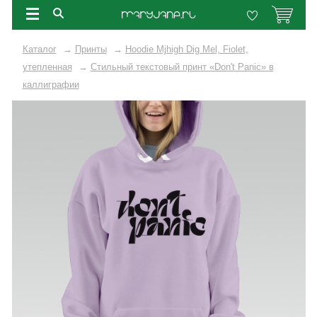
Каталог
→
Принты
→
Hoodie Mjhigh Dig Mel, Fiolet,
утепленная
→
Стильный текстовый принт «Don't Panic» в
каллиграфии