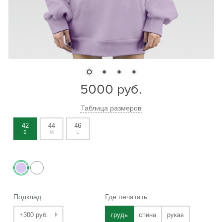
5000
руб.
Таблица размеров
42
44
46
S
M
L
Подклад:
Где печатать:
+300 руб.
грудь
спина
рукав