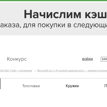
Конкурс
ВОЙДИ
ЗА
|
Dig Mel, Fiolet, утепленная
→
Веселый кот с бутылкой шампанского — юмористически
Толстовки
Кружки
П