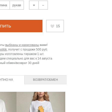
пина
рукав
+
–
пить
15
нты
выбраны и нарисованы
вами!
et4ik
, получит с продажи
500 руб.
ары изготовлены тиражом 1 шт.
дем специально для вас к
14 августа
ный обмен/возврат 30 дней
УПНО НА
ВОЗВРАТ/ОБМЕН