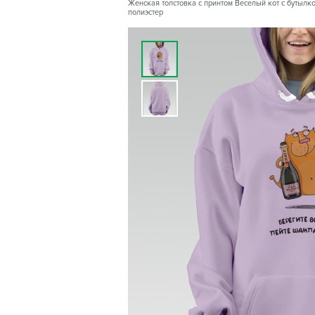
Женская толстовка с принтом Веселый кот с бутылко
полиэстер