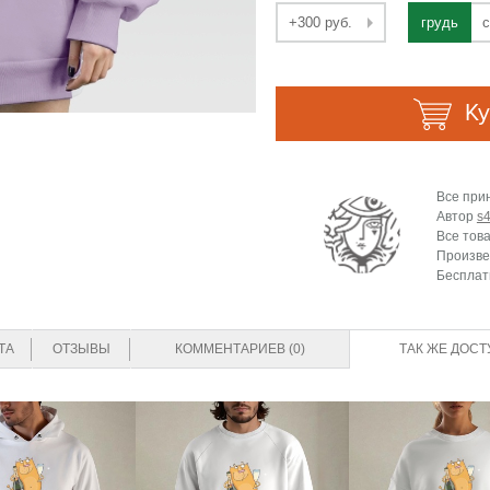
+300 руб.
грудь
с
Ку
Все при
Автор
s4
Все тов
Произве
Бесплат
ТА
ОТЗЫВЫ
КОММЕНТАРИЕВ (0)
ТАК ЖЕ ДОСТ