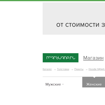
Магазин
Каталог
→
Толстовки
→
Принты
→
Hoodie Mjhigh 
Мужские
Женские