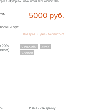
ериал - Футер 3-х нитка, петля 80% хлопок 20%
5000
руб.
еский арт
Возврат 30 дней бесплатно!
к 20%
оверсайз
зима
чесом)
хлопок
ть:
Изменить длину: