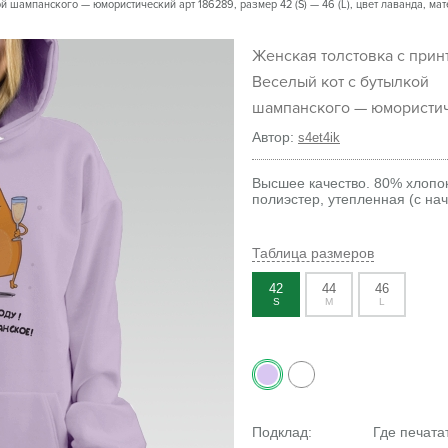
й шампанского — юмористический арт 186289, размер 42 (S) — 46 (L), цвет лаванда, мат
Женская толстовка с принтом
Веселый кот с бутылкой
шампанского — юмористич
Автор:
s4et4ik
Высшее качество. 80% хлопо
полиэстер, утепленная (с на
Таблица размеров
42
44
46
S
M
L
Подклад:
Где печата