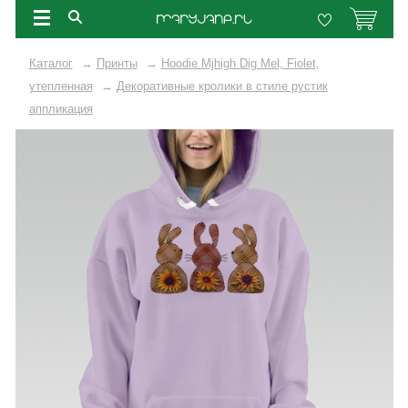
Каталог
→
Принты
→
Hoodie Mjhigh Dig Mel, Fiolet,
утепленная
→
Декоративные кролики в стиле рустик
аппликация