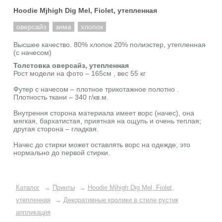
Hoodie Mjhigh Dig Mel, Fiolet, утепленная
оверсайз
зима
хлопок
Высшее качество. 80% хлопок 20% полиэстер, утепленная
(с начесом)
Толстовка оверсайз, утепленная
Рост модели на фото – 165см , вес 55 кг
Футер с начесом – плотное трикотажное полотно .
Плотность ткани – 340 г/кв.м.
Внутрення сторона материала имеет ворс (начес), она
мягкая, бархатистая, приятная на ощупь и очень теплая;
другая сторона – гладкая.
Начес до стирки может оставлять ворс на одежде, это
нормально до первой стирки.
Каталог
→
Принты
→
Hoodie Mjhigh Dig Mel, Fiolet,
утепленная
→
Декоративные кролики в стиле рустик
аппликация