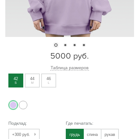
5000
руб.
Таблица размеров
42
44
46
S
M
L
Подклад:
Где печатать:
+300 руб.
грудь
спина
рукав