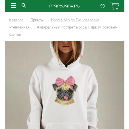
Каталог
→
Принты
→
Hoodie Mjhigh Dig, оверсайз,
утепленная
→
Акварельный портрет мопса с ярким розовым
бантом