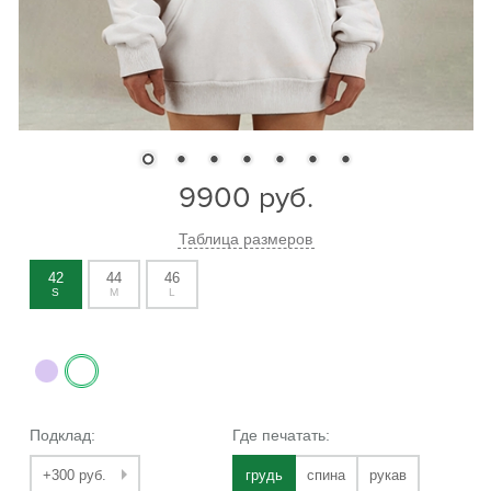
9900
руб.
Таблица размеров
42
44
46
S
M
L
Подклад:
Где печатать:
+300 руб.
грудь
спина
рукав