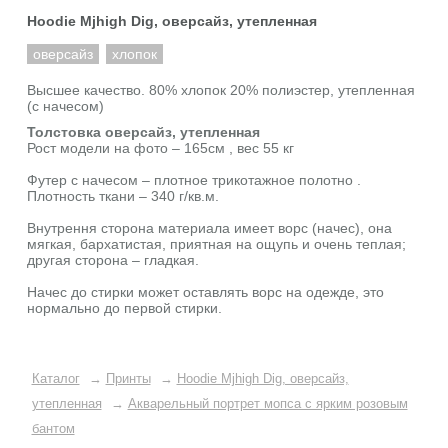
Hoodie Mjhigh Dig, оверсайз, утепленная
оверсайз
хлопок
Высшее качество. 80% хлопок 20% полиэстер, утепленная
(с начесом)
Толстовка оверсайз, утепленная
Рост модели на фото – 165см , вес 55 кг
Футер с начесом – плотное трикотажное полотно .
Плотность ткани – 340 г/кв.м.
Внутрення сторона материала имеет ворс (начес), она
мягкая, бархатистая, приятная на ощупь и очень теплая;
другая сторона – гладкая.
Начес до стирки может оставлять ворс на одежде, это
нормально до первой стирки.
Каталог
→
Принты
→
Hoodie Mjhigh Dig, оверсайз,
утепленная
→
Акварельный портрет мопса с ярким розовым
бантом