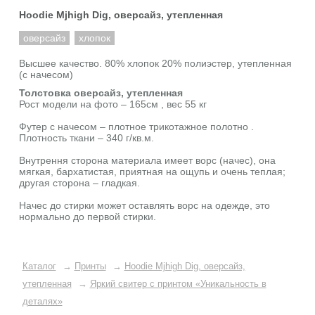
Hoodie Mjhigh Dig, оверсайз, утепленная
оверсайз
хлопок
Высшее качество. 80% хлопок 20% полиэстер, утепленная
(с начесом)
Толстовка оверсайз, утепленная
Рост модели на фото – 165см , вес 55 кг
Футер с начесом – плотное трикотажное полотно .
Плотность ткани – 340 г/кв.м.
Внутрення сторона материала имеет ворс (начес), она
мягкая, бархатистая, приятная на ощупь и очень теплая;
другая сторона – гладкая.
Начес до стирки может оставлять ворс на одежде, это
нормально до первой стирки.
Каталог
→
Принты
→
Hoodie Mjhigh Dig, оверсайз,
утепленная
→
Яркий свитер с принтом «Уникальность в
деталях»