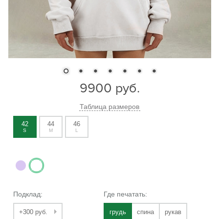
9900
руб.
Таблица размеров
42
44
46
S
M
L
Подклад:
Где печатать:
+300 руб.
грудь
спина
рукав