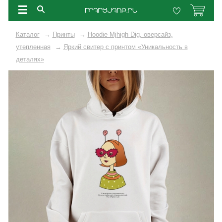
Каталог
→
Принты
→
Hoodie Mjhigh Dig, оверсайз,
утепленная
→
Яркий свитер с принтом «Уникальность в
деталях»