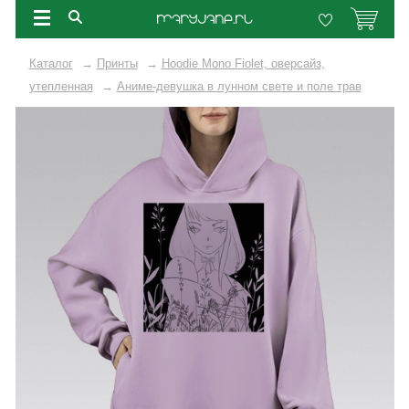
Каталог
→
Принты
→
Hoodie Mono Fiolet, оверсайз,
утепленная
→
Аниме-девушка в лунном свете и поле трав