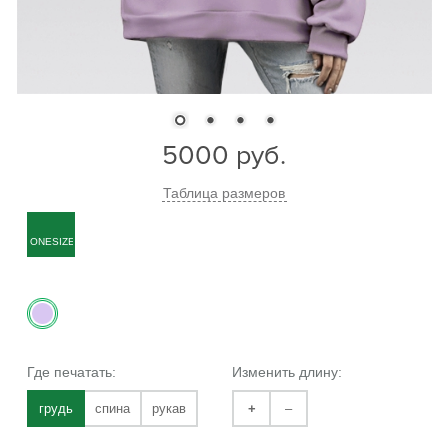
5000
руб.
Таблица размеров
ONESIZE
Где печатать:
Изменить длину:
грудь
спина
рукав
+
–