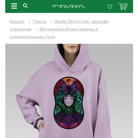
Каталог
→
Принты
→
Hoodie Mono Fiolet, оверсайз,
утепленная
→
Мистическая богиня природы в
психоделическом стиле