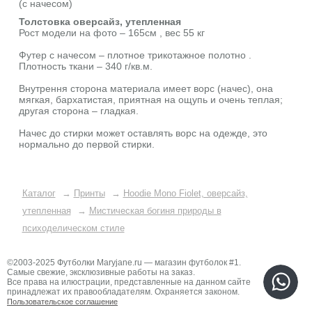
(с начесом)
Толстовка оверсайз, утепленная
Рост модели на фото – 165см , вес 55 кг
Футер с начесом – плотное трикотажное полотно .
Плотность ткани – 340 г/кв.м.
Внутрення сторона материала имеет ворс (начес), она
мягкая, бархатистая, приятная на ощупь и очень теплая;
другая сторона – гладкая.
Начес до стирки может оставлять ворс на одежде, это
нормально до первой стирки.
Каталог
→
Принты
→
Hoodie Mono Fiolet, оверсайз,
утепленная
→
Мистическая богиня природы в
психоделическом стиле
©2003-2025 Футболки Maryjane.ru — магазин футболок #1.
Самые свежие, эксклюзивные работы на заказ.
Все права на илюстрации, представленные на данном сайте
принадлежат их правообладателям. Охраняется законом.
Пользовательское соглашение