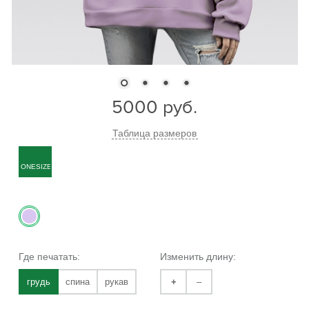
5000
руб.
Таблица размеров
ONESIZE
Где печатать:
Изменить длину:
грудь
спина
рукав
+
–