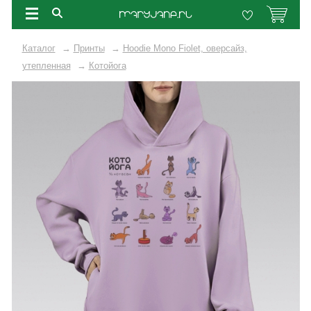
Каталог
→
Принты
→
Hoodie Mono Fiolet, оверсайз,
утепленная
→
Котойога