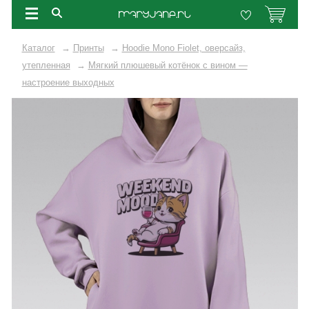
Каталог
→
Принты
→
Hoodie Mono Fiolet, оверсайз,
утепленная
→
Мягкий плюшевый котёнок с вином —
настроение выходных