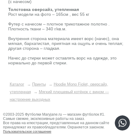
(с начесом)
Толстовка оверсайз, утепленная
Рост модели на фото – 165см , вес 55 кг
Футер с начесом – плотное трикотажное полотно .
Плотность ткани – 340 г/кв.м.
Внутрення сторона материала имеет ворс (начес), она
мягкая, бархатистая, приятная на ощупь и очень теплая;
другая сторона – гладкая.
Начес до стирки может оставлять ворс на одежде, это
нормально до первой стирки.
Каталог
→
Принты
→
Hoodie Mono Fiolet, оверсайз,
утепленная
→
Мягкий плюшевый котёнок с вином —
настроение выходных
©2003-2025 Футболки Maryjane.ru — магазин футболок #1.
Самые свежие, эксклюзивные работы на заказ.
Все права на илюстрации, представленные на данном сайте
принадлежат их правообладателям. Охраняется законом.
Пользовательское соглашение