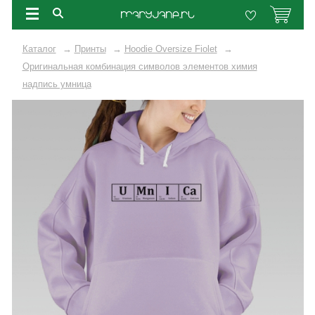
Каталог
→
Принты
→
Hoodie Oversize Fiolet
→
Оригинальная комбинация символов элементов химия
надпись умница