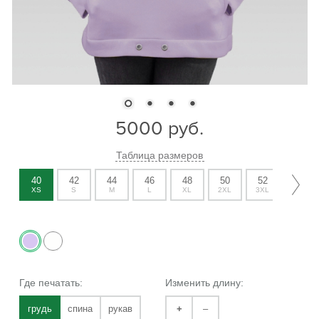
5000
руб.
Таблица размеров
40
42
44
46
48
50
52
54
XS
S
M
L
XL
2XL
3XL
4XL
Где печатать:
Изменить длину:
грудь
спина
рукав
+
–