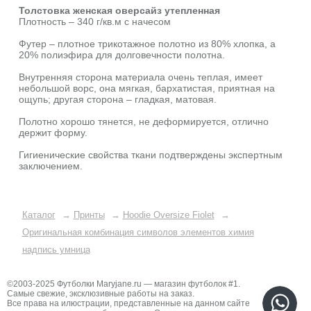
Толстовка женская оверсайз утепленная
Плотность – 340 г/кв.м с начесом
Футер – плотное трикотажное полотно из 80% хлопка, а
20% полиэфира для долговечности полотна.
Внутренняя сторона материала очень теплая, имеет
небольшой ворс, она мягкая, бархатистая, приятная на
ощупь; другая сторона – гладкая, матовая.
Полотно хорошо тянется, не деформируется, отлично
держит форму.
Гигиенические свойства ткани подтверждены экспертным
заключением.
Каталог
→
Принты
→
Hoodie Oversize Fiolet
→
Оригинальная комбинация символов элементов химия
надпись умница
©2003-2025 Футболки Maryjane.ru — магазин футболок #1.
Самые свежие, эксклюзивные работы на заказ.
Все права на илюстрации, представленные на данном сайте