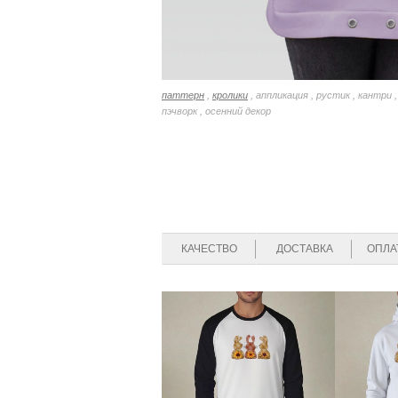
паттерн
,
кролики
, аппликация , рустик , кантри ,
пэчворк , осенний декор
КАЧЕСТВО
ДОСТАВКА
ОПЛА