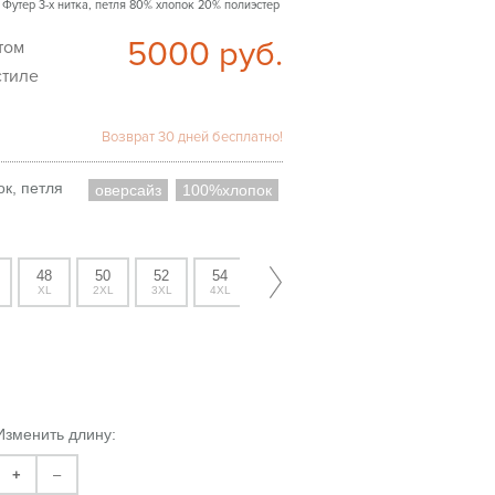
 Футер 3-х нитка, петля 80% хлопок 20% полиэстер
5000
руб.
стиле
Возврат 30 дней бесплатно!
к, петля
оверсайз
100%хлопок
48
50
52
54
XL
2XL
3XL
4XL
Изменить длину:
+
–