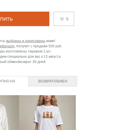
пить
5
нты
выбраны и нарисованы
вами!
etlanazin
, получит с продажи
500 руб.
ары изготовлены тиражом 1 шт.
дем специально для вас к
13 августа
ный обмен/возврат 30 дней
УПНО НА
ВОЗВРАТ/ОБМЕН