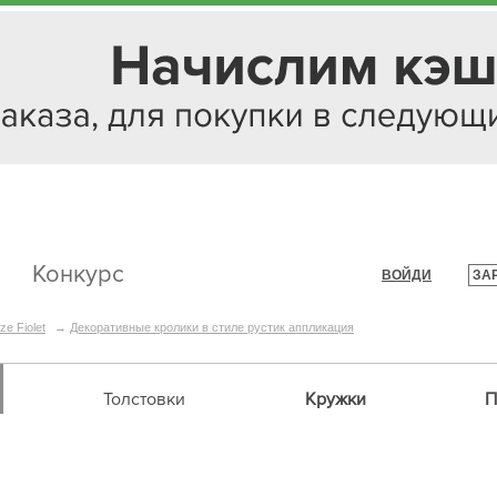
Конкурс
ВОЙДИ
ЗА
|
ze Fiolet
→
Декоративные кролики в стиле рустик аппликация
Толстовки
Кружки
П