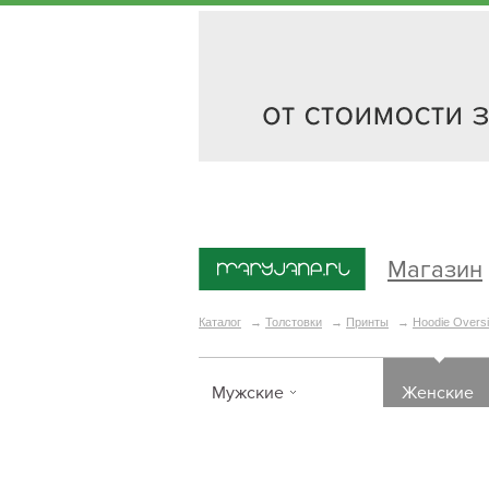
Магазин
Каталог
→
Толстовки
→
Принты
→
Hoodie Oversi
Мужские
Женские