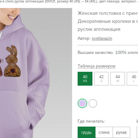
 стиле рустик аппликация 200121, размер 40 (XS) — 54 (4XL), цвет лаванда, материал -
Женская толстовка с принтом
Декоративные кролики в 
рустик аппликация
Автор:
svetlanazin
Высшее качество. 100% хлопо
Таблица размеров
40
42
44
46
XS
S
M
L
Где печатать:
грудь
спина
рукав