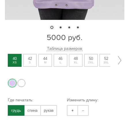
5000
руб.
Таблица размеров
40
42
44
46
48
50
52
54
XS
S
M
L
XL
2XL
3XL
4XL
Где печатать:
Изменить длину:
грудь
спина
рукав
+
–