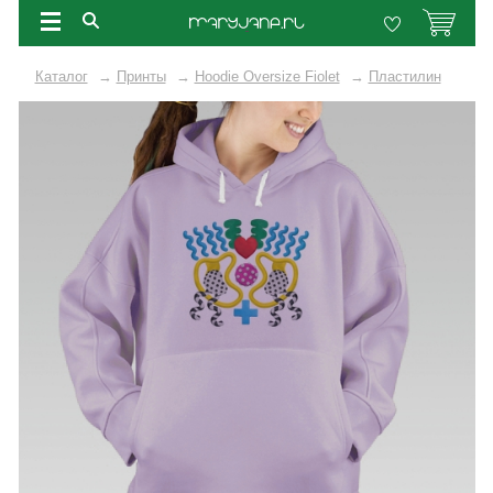
Каталог
→
Принты
→
Hoodie Oversize Fiolet
→
Пластилин