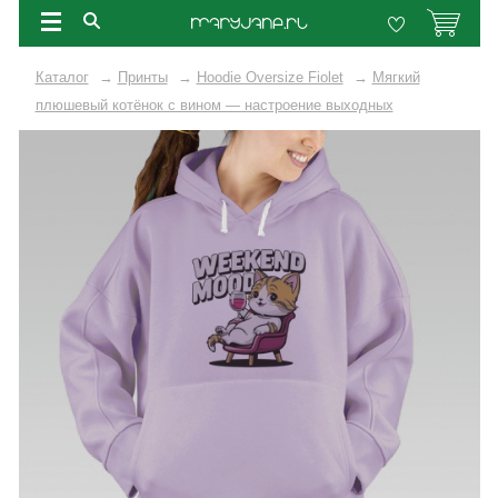
Каталог
→
Принты
→
Hoodie Oversize Fiolet
→
Мягкий
плюшевый котёнок с вином — настроение выходных