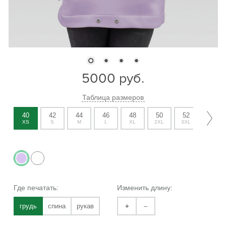
5000
руб.
Таблица размеров
40
42
44
46
48
50
52
54
XS
S
M
L
XL
2XL
3XL
4XL
Где печатать:
Изменить длину:
грудь
спина
рукав
+
–