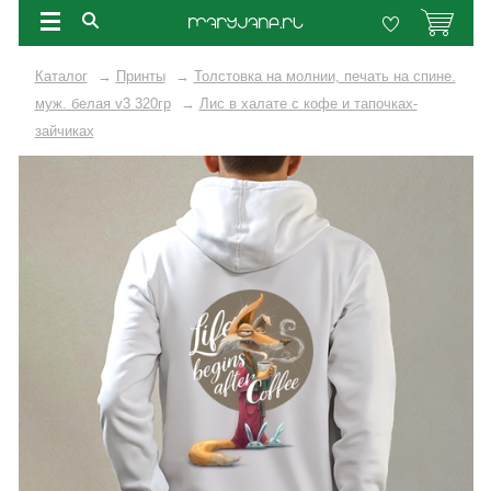
Каталог
→
Принты
→
Толстовка на молнии, печать на спине.
муж. белая v3 320гр
→
Лис в халате с кофе и тапочках-
зайчиках