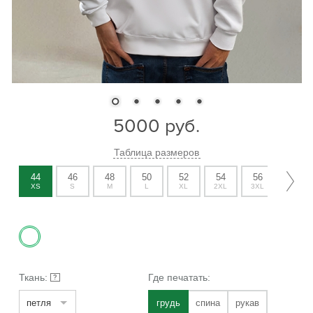
5000
руб.
Таблица размеров
44
46
48
50
52
54
56
58
XS
S
M
L
XL
2XL
3XL
4XL
Ткань:
Где печатать:
?
петля
грудь
спина
рукав