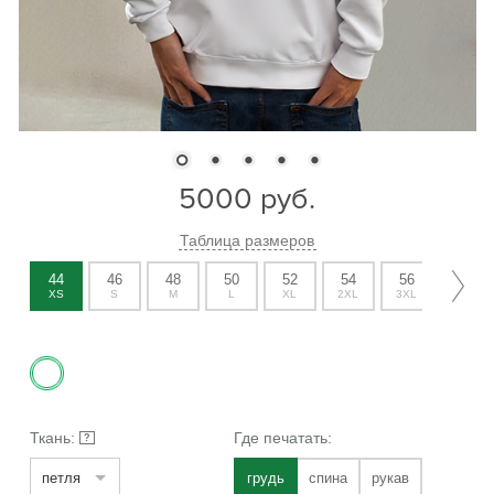
5000
руб.
Таблица размеров
44
46
48
50
52
54
56
58
XS
S
M
L
XL
2XL
3XL
4XL
Ткань:
Где печатать:
?
петля
грудь
спина
рукав