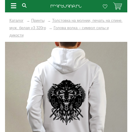
Каталог
→
Принты
→
Толстовка на молнии, печать на спине.
муж. белая v3 320гр
→
Голова волка – символ силы и
дикости