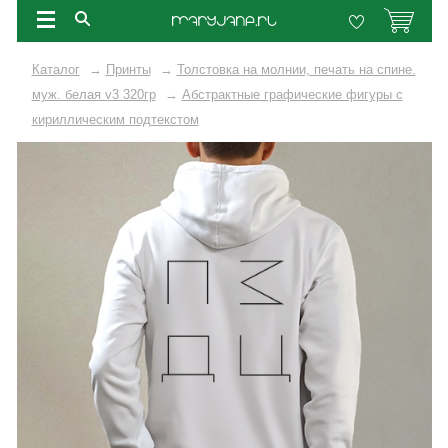
Каталог
→
Принты
→
Толстовка на молнии, печать на спине.
муж. белая v3 320гр
→
Абстрактные графические фигуры с
кириллическим подтекстом