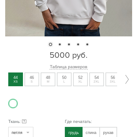
5000
руб.
Таблица размеров
44
46
48
50
52
54
56
58
XS
S
M
L
XL
2XL
3XL
4XL
Ткань:
Где печатать:
?
петля
грудь
спина
рукав