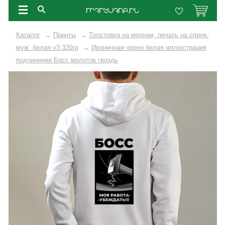
Каталог
→
Принты
→
Толстовка на молнии, печать на спине.
муж. белая v3 320гр
→
Ироничная черно белая иллюстрация
подчинения Босс молоток гвоздь