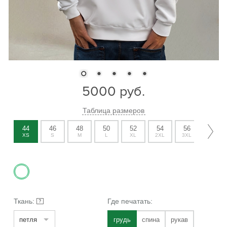
5000
руб.
Таблица размеров
44
46
48
50
52
54
56
58
XS
S
M
L
XL
2XL
3XL
4XL
Ткань:
Где печатать:
?
петля
грудь
спина
рукав