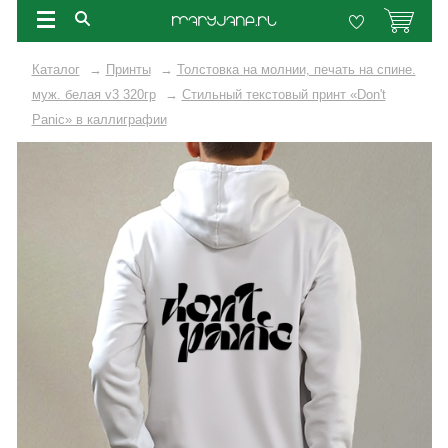
Каталог
→
Принты
→
Толстовка на молнии, печать на спине.
муж. белая v3 320гр
→
Стильный текстовый принт «Don't
Panic» в каллиграфии