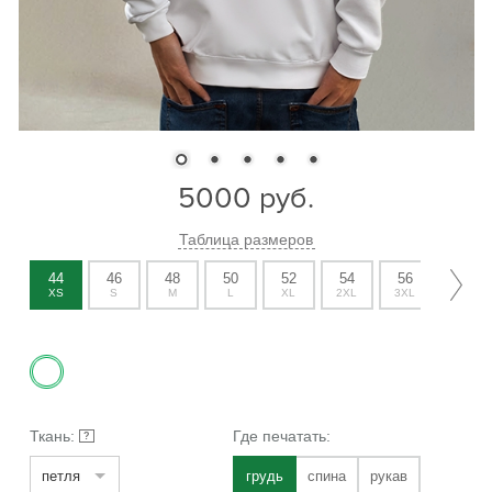
5000
руб.
Таблица размеров
44
46
48
50
52
54
56
58
XS
S
M
L
XL
2XL
3XL
4XL
Ткань:
Где печатать:
?
петля
грудь
спина
рукав