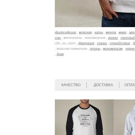
философские
,
морская
,
киты
,
мечта
,
маяк
,
зве
сны
, мечтатели , невозможное ,
волны
,
светлый
иди_на_свет ,
фантазия
,
сказки
,
спокойствие
,
д
, морская тематика ,
птицы
,
минимализм
,
черно
,
йога
КАЧЕСТВО
ДОСТАВКА
ОПЛА