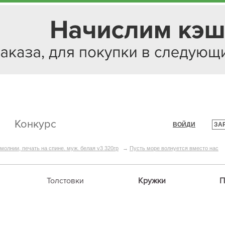
Конкурс
ВОЙДИ
ЗА
|
молнии, печать на спине. муж. белая v3 320гр
→
Пусть море волнуется вместо нас
Толстовки
Кружки
П