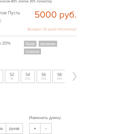
 начесом 80% хлопок 20% полиэстер
5000
руб.
с
Возврат 30 дней бесплатно!
к 20%
база
молния
хлопок
52
54
56
58
XL
2XL
3XL
4XL
Изменить длину:
на
рукав
+
–