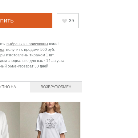
пить
39
нты
выбраны и нарисованы
вами!
era
, получит с продажи
500 руб.
ары изготовлены тиражом 1 шт.
дем специально для вас к
14 августа
ный обмен/возврат 30 дней
УПНО НА
ВОЗВРАТ/ОБМЕН