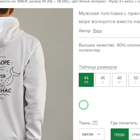
место нас 184641, размер 44 (XS) — 58 (4XL), цвет белый, материал - Футер 3-х нитка, с
Мужская толстовка с принтом Пусть
море волнуется вместо на
Автор:
Bera
Высшее качество. 80% хлопо
полиэстер.
Таблица размеров
44
46
48
50
XS
S
M
L
Ткань:
Где печатать:
?
петля
грудь
спи