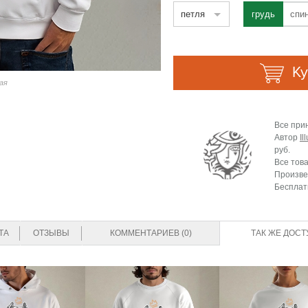
петля
грудь
спи
Ку
ая
Все при
Автор
Il
руб.
Все тов
Произве
Бесплат
ТА
ОТЗЫВЫ
КОММЕНТАРИЕВ (0)
ТАК ЖЕ ДОСТ