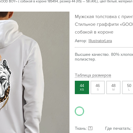
OD BOY» с собакой в короне 185494, размер 44 (XS) — 58 (4XL), цвет белый, материал 
Мужская толстовка с принтом
Стильное граффити «GOO
собакой в короне
Автор:
IllustratorLera
Высшее качество. 80% хлопо
полиэстер.
Таблица размеров
44
46
48
50
XS
S
M
L
Ткань:
Где печатать:
?