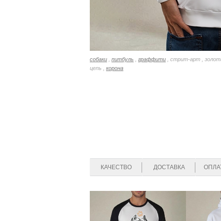
собаки
,
питбуль
,
граффити
, стрит-арт , золот
цепь ,
корона
КАЧЕСТВО
ДОСТАВКА
ОПЛА