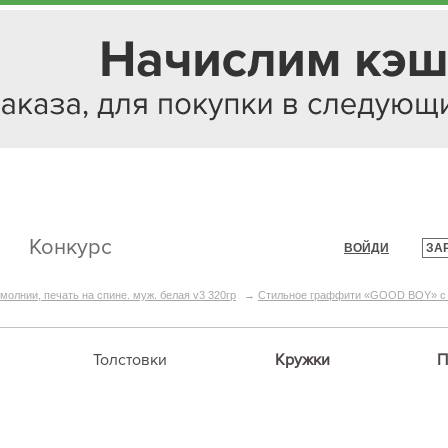
Конкурс
ВОЙДИ
ЗА
|
молнии, печать на спине. муж. белая v3 320гр
→
Стильное граффити «GOOD BOY» с с
Толстовки
Кружки
П