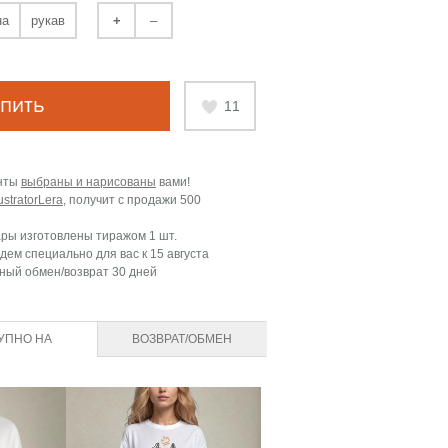
на
рукав
+
–
пить
11
нты
выбраны и нарисованы
вами!
lustratorLera
, получит с продажи
500
ары изготовлены тиражом 1 шт.
дем специально для вас к
15 августа
ный обмен/возврат 30 дней
УПНО НА
ВОЗВРАТ/ОБМЕН