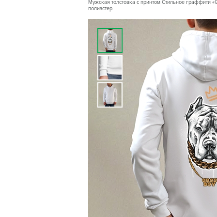
Мужская толстовка с принтом Стильное граффити «GO
полиэстер