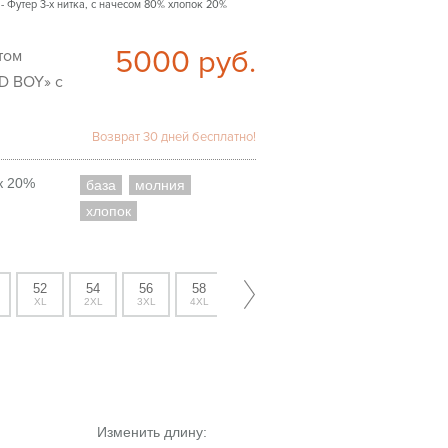
- Футер 3-х нитка, с начесом 80% хлопок 20%
5000
руб.
D BOY» с
Возврат 30 дней бесплатно!
к 20%
база
молния
хлопок
52
54
56
58
XL
2XL
3XL
4XL
Изменить длину: