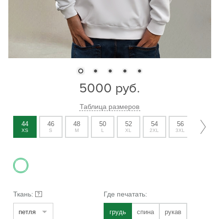
5000
руб.
Таблица размеров
44
46
48
50
52
54
56
58
XS
S
M
L
XL
2XL
3XL
4XL
Ткань:
Где печатать:
?
петля
грудь
спина
рукав