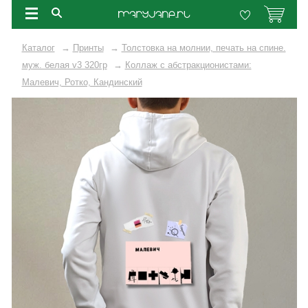
Каталог
→
Принты
→
Толстовка на молнии, печать на спине.
муж. белая v3 320гр
→
Коллаж с абстракционистами:
Малевич, Ротко, Кандинский