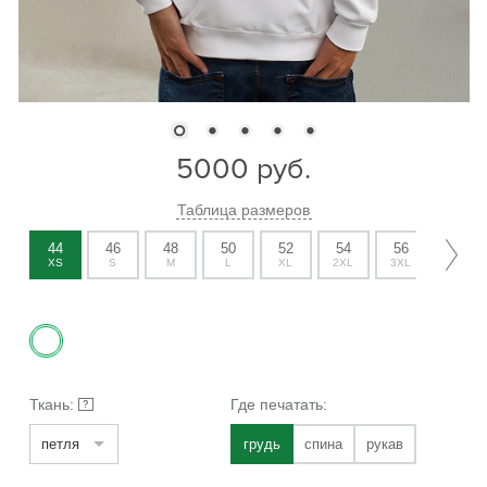
5000
руб.
Таблица размеров
44
46
48
50
52
54
56
58
XS
S
M
L
XL
2XL
3XL
4XL
Ткань:
Где печатать:
?
петля
грудь
спина
рукав