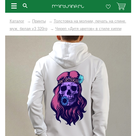
Каталог
→
Принты
→
Толстовка на молнии, печать на спине.
муж. белая v3 320гр
→
Череп «Дитя цветов» в стиле хиппи