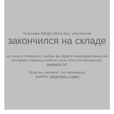
Толстовка Mjhigh–Mono бел, утепленная
закончился на складе
но ничего страшного, сейчас вы будете переадресованы на
основную страницу работы, если этого не произошло,
нажмите тут
.
Если вы считаете, что произошла
ошибка,
свяжитесь с нами