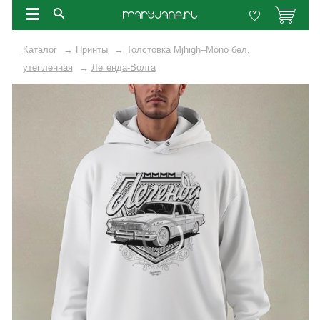
Каталог
→
Принты
→
Толстовка Mjhigh–Mono бел,
утепленная
→
Легенда-Волга