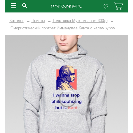
Каталог
→
Принты
→
Толстовка Муж. меланж 300гр
→
Юмористический портрет Иммануила Канта с каламбуром