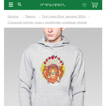
Каталог
→
Принты
→
Толстовка Муж. меланж 300гр
→
Стильный портрет льва с индейским головным убором