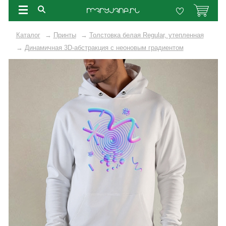
Каталог
→
Принты
→
Толстовка белая Regular, утепленная
→
Динамичная 3D-абстракция с неоновым градиентом