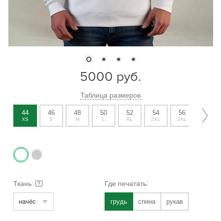
5000
руб.
Таблица размеров
44
46
48
50
52
54
56
58
XS
S
M
L
XL
2XL
3XL
4XL
Ткань:
Где печатать:
?
начёс
грудь
спина
рукав