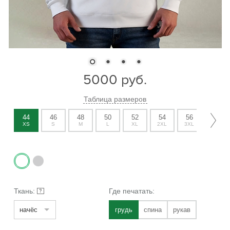
5000
руб.
Таблица размеров
44
46
48
50
52
54
56
58
XS
S
M
L
XL
2XL
3XL
4XL
Ткань:
Где печатать:
?
начёс
грудь
спина
рукав