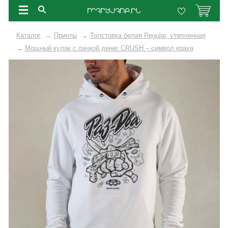
Каталог
→
Принты
→
Толстовка белая Regular, утепленная
→
Мощный кулак с пачкой денег CRUSH – символ краха