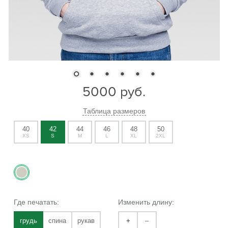
5000
руб.
Таблица размеров
40
42
44
46
48
50
XS
S
M
L
XL
2XL
Где печатать:
Изменить длину:
грудь
спина
рукав
+
–