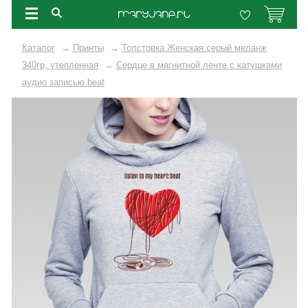
Каталог
→
Принты
→
Толстовка Женская серый меланж
340гр, утепленная
→
Сердце в магнитной ленте с катушками
аудио записью beat