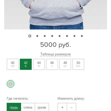
5000
руб.
Таблица размеров
40
42
44
46
48
50
XS
S
M
L
XL
2XL
Где печатать:
Изменить длину:
грудь
спина
рукав
+
–