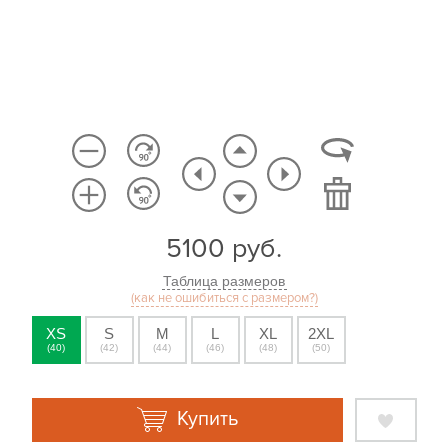
5100
руб.
Таблица размеров
(как не ошибиться с размером?)
XS
S
M
L
XL
2XL
(40)
(42)
(44)
(46)
(48)
(50)
Купить