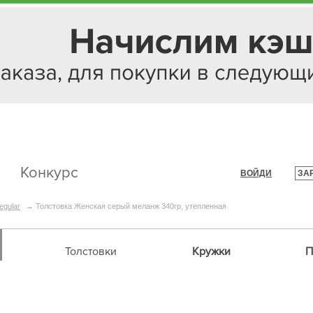
Конкурс
ВОЙДИ
ЗА
|
egular
→
Толстовка Женская серый меланж 340гр, утепленная
Толстовки
Кружки
П