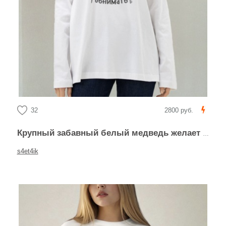
32
2800 руб.
Крупный забавный белый медведь желает ласки Сашу надо обнимать
s4et4ik