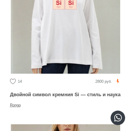
14
2800 руб.
Двойной символ кремния Si — стиль и наука
Rongo