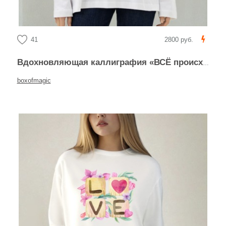
41
2800 руб.
Вдохновляющая каллиграфия «ВСЁ происходит ВОВРЕМЯ»
boxofmagic