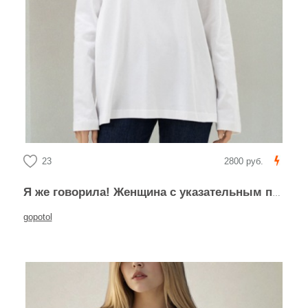
23
2800 руб.
Я же говорила! Женщина с указательным пальцем
gopotol