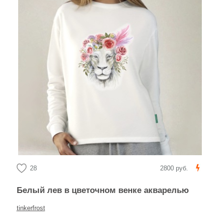
28
2800 руб.
Белый лев в цветочном венке акварелью
tinkerfrost