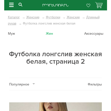
Каталог
→
Женские
→
Футболки
→
Женские
→
Длинный
рукав
→
Футболка лонгслив женская белая
Муж
Жен
Аксессуары
Футболка лонгслив женская
белая, страница 2
Популярное
Фильтры