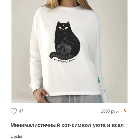
47
2800 руб.
Минималистичный кот-символ уюта и вселенной
Lieslin