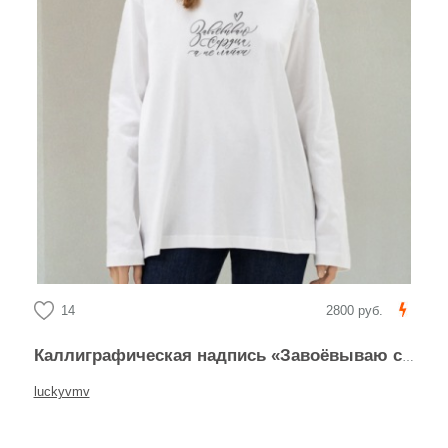
14
2800 руб.
Каллиграфическая надпись «Завоёвываю сердца, а не лайки»
luckyvmv