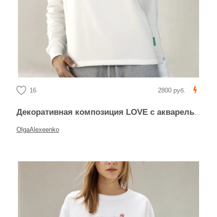
16
2800 руб.
Декоративная композиция LOVE с акварельным сердцем
OlgaAlexeenko