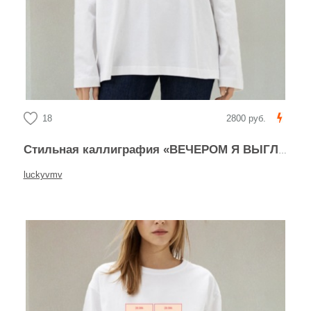
18
2800 руб.
Стильная каллиграфия «ВЕЧЕРОМ Я ВЫГЛЯЖУ ЛУЧШЕ»
luckyvmv