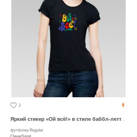
2
Яркий стикер «Ой всё!» в стиле баббл-леттеринг
футболка Regular
CleverSprat