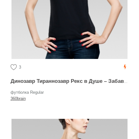
3
Динозавр Тираннозавр Рекс в Душе – Забавный Коллаж
футболка Regular
360brain