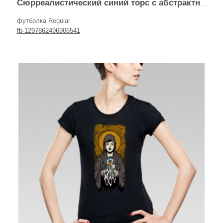
Сюрреалистический синий торс с абстрактной фигурой
футболка Regular
fb-1297862496906541