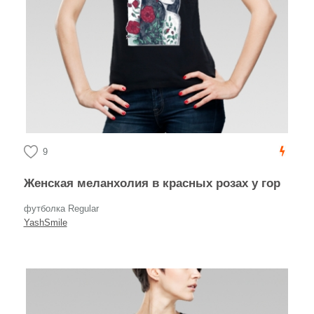
9
Женская меланхолия в красных розах у гор
футболка Regular
YashSmile