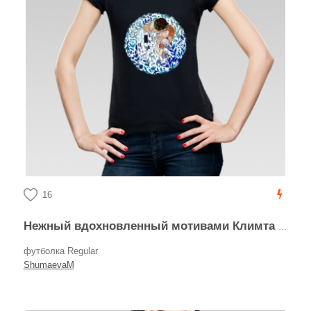
16
Нежный вдохновленный мотивами Климта акварельный поцелуй влюбленных
футболка Regular
ShumaevaM