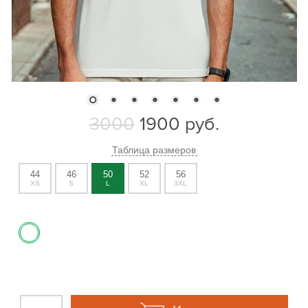
3000
1900
руб.
Таблица размеров
44
46
50
52
56
XS
S
L
XL
3XL