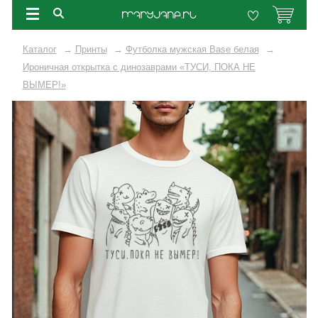
Каталог
→
Принты
→
Футболка мужская Base белая
→
Ироничная открытка с динозаврами «ТУСИ, ПОКА НЕ
ВЫМЕР!»