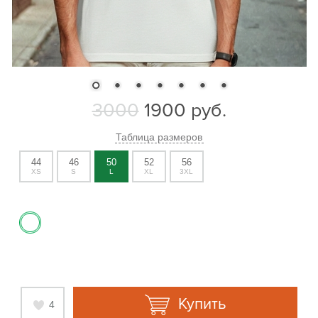
3000
1900
руб.
Таблица размеров
44
46
50
52
56
XS
S
L
XL
3XL
Купить
4