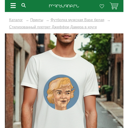
Каталог
→
Принты
→
Футболка мужская Base белая
→
Стилизованный портрет Джеффри Дамера в круге