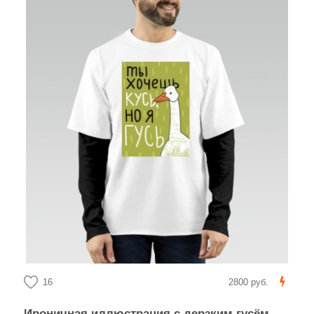
16
2800 руб.
Ироничная иллюстрация с дерзким гусём