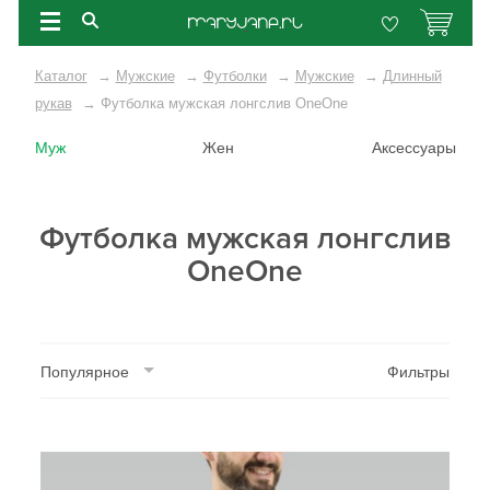
Каталог
→
Мужские
→
Футболки
→
Мужские
→
Длинный
рукав
→
Футболка мужская лонгслив OneOne
Муж
Жен
Аксессуары
Футболка мужская лонгслив
OneOne
Популярное
Фильтры