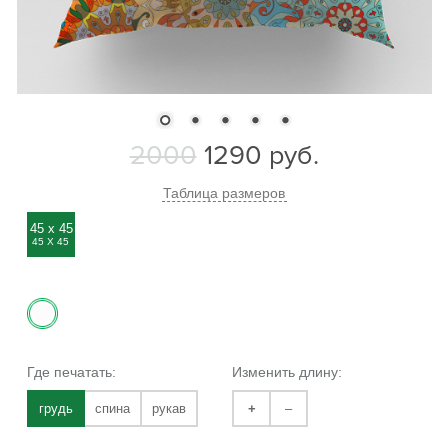
2000
1290
руб.
Таблица размеров
45 x 45
45 Х 45
Где печатать:
Изменить длину:
грудь
спина
рукав
+
–