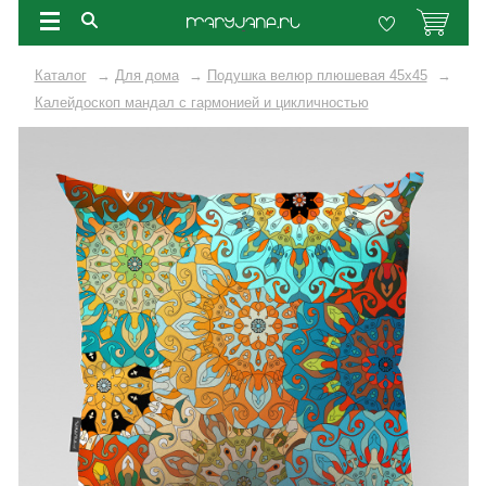
Каталог
→
Для дома
→
Подушка велюр плюшевая 45х45
→
Калейдоскоп мандал с гармонией и цикличностью