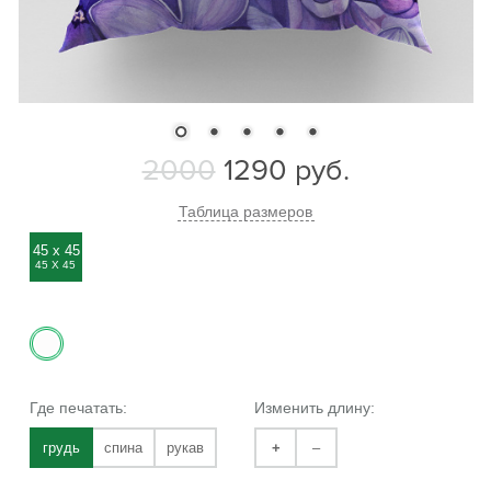
2000
1290
руб.
Таблица размеров
45 x 45
45 Х 45
Где печатать:
Изменить длину:
грудь
спина
рукав
+
–