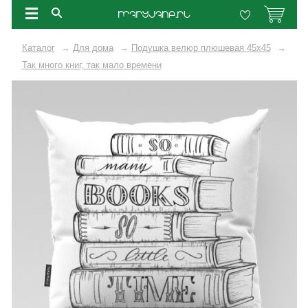
Каталог
→
Для дома
→
Подушка велюр плюшевая 45х45
→
Так много книг, так мало времени