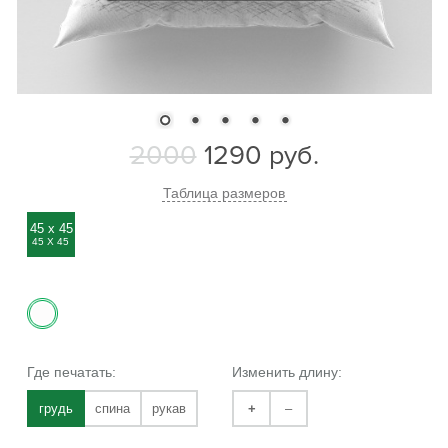
2000
1290
руб.
Таблица размеров
45 x 45
45 Х 45
Где печатать:
Изменить длину:
грудь
спина
рукав
+
–