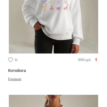
11
3000 руб.
Котойога
Frostpost