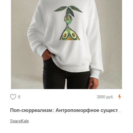
8
3000 руб.
Поп-сюрреализм: Антропоморфное существо-авокадо
SpaceKale