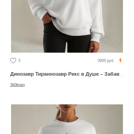
3
3000 руб.
Динозавр Тираннозавр Рекс в Душе – Забавный Коллаж
360brain