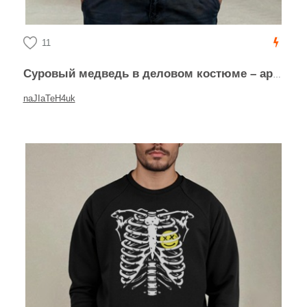
11
Суровый медведь в деловом костюме – арт-портрет
naJIaTeH4uk