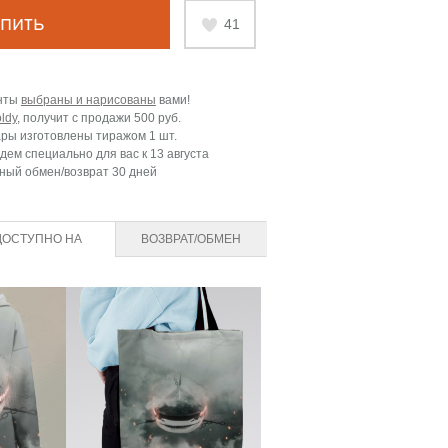
пить
41
нты
выбраны и нарисованы
вами!
ldy
, получит с продажи
500 руб.
ары изготовлены тиражом 1 шт.
дем специально для вас к
13 августа
ный обмен/возврат 30 дней
ДОСТУПНО НА
ВОЗВРАТ/ОБМЕН