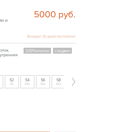
5000
руб.
ми и
Возврат 30 дней бесплатно!
опок,
100%хлопок
сэндвич
утренняя
52
54
56
58
60
62
64
XL
2XL
3XL
4XL
5XL
6XL
7XL