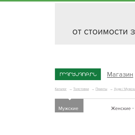
Магазин
Каталог
→
Толстовки
→
Принты
→
Худи / Мужск
Мужские
Женские