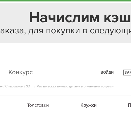
Конкурс
ВОЙДИ
ЗА
|
ая / С карманом / 3D
→
Мистическая акула с цепями и огненными искрами
Толстовки
Кружки
П