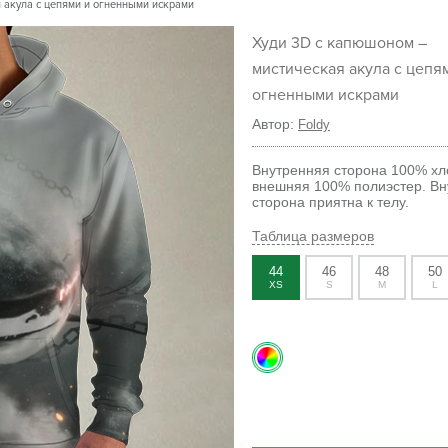
 акула с цепями и огненными искрами
Худи 3D с капюшоном –
мистическая акула с цепя
огненными искрами
Автор:
Foldy
Внутренняя сторона 100% хл
внешняя 100% полиэстер. Вн
сторона приятна к телу.
Таблица размеров
44
46
48
50
XS
S
M
L