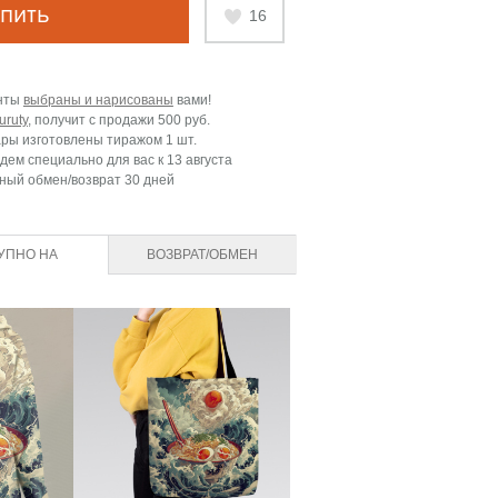
пить
16
нты
выбраны и нарисованы
вами!
uruty
, получит с продажи
500 руб.
ары изготовлены тиражом 1 шт.
дем специально для вас к
13 августа
ный обмен/возврат 30 дней
УПНО НА
ВОЗВРАТ/ОБМЕН