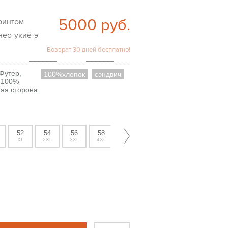
5000
руб.
нео-укиё-э
Возврат 30 дней бесплатно!
Футер,
100%хлопок
сэндвич
, 100%
няя сторона
52
54
56
58
60
XL
2XL
3XL
4XL
5XL