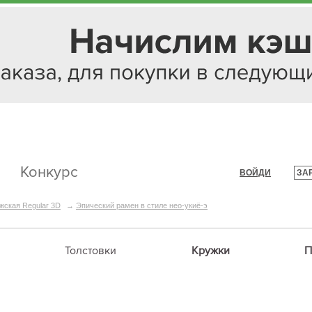
Конкурс
ВОЙДИ
ЗА
|
жская Regular 3D
→
Эпический рамен в стиле нео-укиё-э
Толстовки
Кружки
П