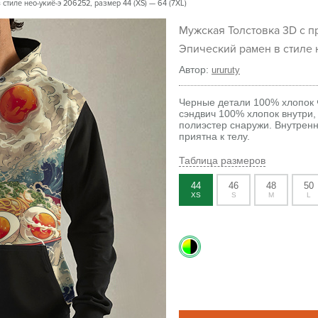
стиле нео-укиё-э 206252, размер 44 (XS) — 64 (7XL)
Мужская Толстовка 3D с принтом
Эпический рамен в стиле 
Автор:
ururuty
Черные детали 100% хлопок 
сэндвич 100% хлопок внутри
полиэстер снаружи. Внутрен
приятна к телу.
Таблица размеров
44
46
48
50
XS
S
M
L