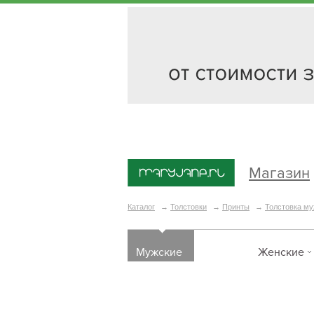
Магазин
Каталог
→
Толстовки
→
Принты
→
Толстовка му
Мужские
Женские