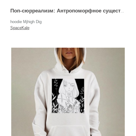
Поп-сюрреализм: Антропоморфное существо-авокадо
hoodie Mjhigh Dig
SpaceKale