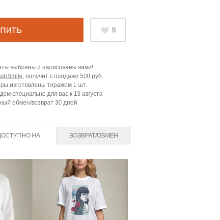
пить
9
нты
выбраны и нарисованы
вами!
ashSmile
, получит с продажи
500 руб.
ары изготовлены тиражом 1 шт.
дем специально для вас к
13 августа
ный обмен/возврат 30 дней
ДОСТУПНО НА
ВОЗВРАТ/ОБМЕН