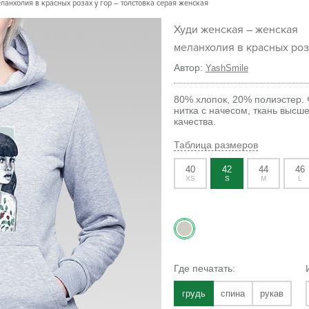
ланхолия в красных розах у гор – толстовка серая женская
Худи женская – женская
меланхолия в красных роз
Автор:
YashSmile
80% хлопок, 20% полиэстер. 
нитка с начесом, ткань высше
качества.
Таблица размеров
40
42
44
46
XS
S
M
L
Где печатать:
грудь
спина
рукав