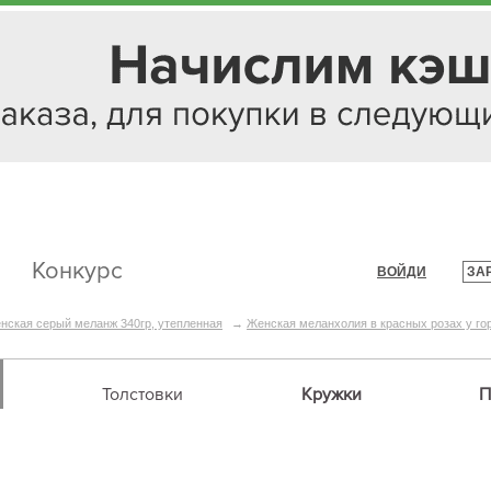
Конкурс
ВОЙДИ
ЗА
|
нская серый меланж 340гр, утепленная
→
Женская меланхолия в красных розах у го
Толстовки
Кружки
П