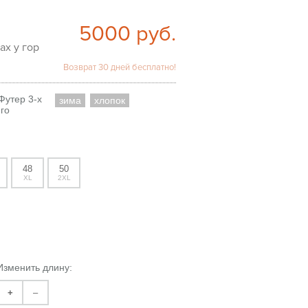
5000
руб.
ах у гор
Возврат 30 дней бесплатно!
Футер 3-х
зима
хлопок
го
48
50
XL
2XL
Изменить длину:
+
–