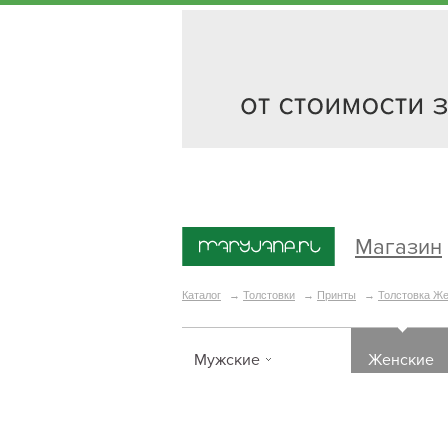
Магазин
Каталог
→
Толстовки
→
Принты
→
Толстовка Же
Мужские
Женские