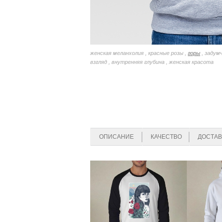
женская меланхолия , красные розы ,
горы
, задум
взгляд , внутренняя глубина , женская красота
ОПИСАНИЕ
КАЧЕСТВО
ДОСТАВ