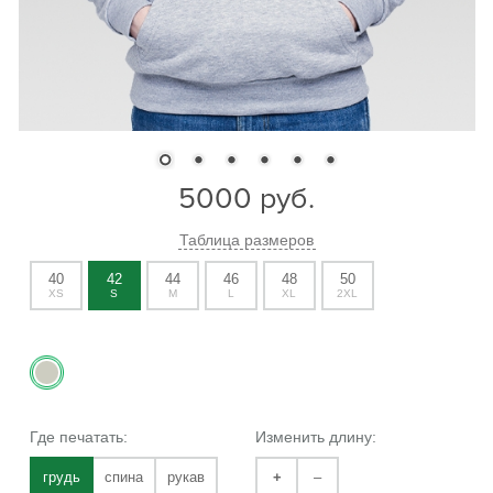
5000
руб.
Таблица размеров
40
42
44
46
48
50
XS
S
M
L
XL
2XL
Где печатать:
Изменить длину:
грудь
спина
рукав
+
–