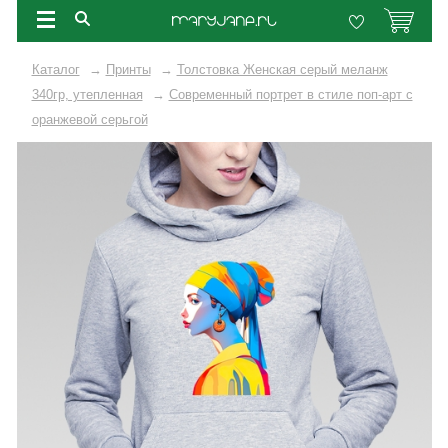
Каталог
→
Принты
→
Толстовка Женская серый меланж
340гр, утепленная
→
Современный портрет в стиле поп-арт с
оранжевой серьгой