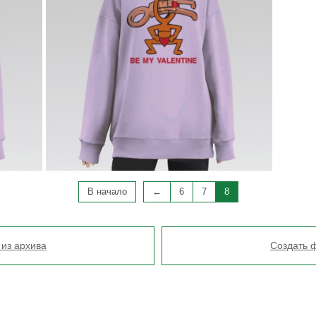
В начало
←
6
7
8
 из архива
Создать ф