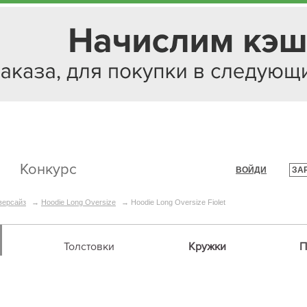
Конкурс
ВОЙДИ
ЗА
|
версайз
→
Hoodie Long Oversize
→
Hoodie Long Oversize Fiolet
Толстовки
Кружки
П