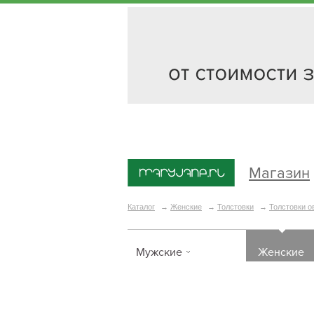
Магазин
Каталог
→
Женские
→
Толстовки
→
Толстовки о
Мужские
Женские