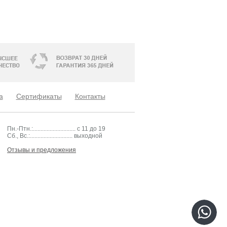
а
Сертификаты
Контакты
Пн.-Птн.:............................ с 11 до 19
Cб., Вс.:............................ выходной
Отзывы и предложения