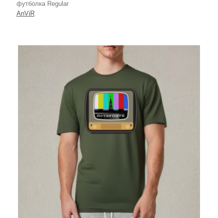
футболка Regular
AnViR