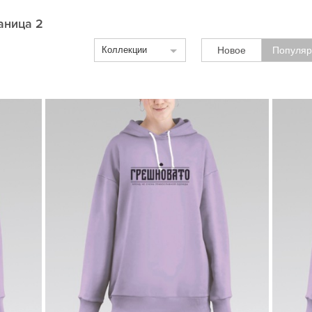
раница 2
Коллекции
Новое
Популяр