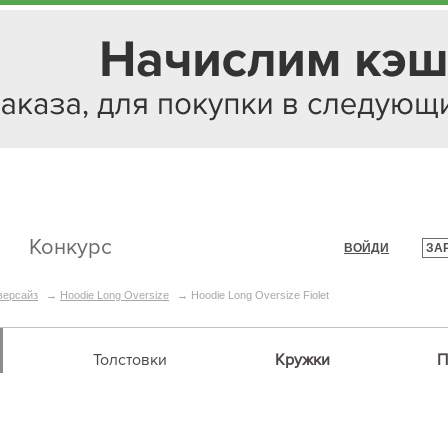
Конкурс
ВОЙДИ
ЗА
|
версайз
→
Hoodie Long Oversize
→
Hoodie Long Oversize Fiolet
Толстовки
Кружки
П