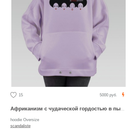
15
5000 руб.
Африканизм с чудаческой гордостью в пышных афро-прическах
hoodie Oversize
scandaliste